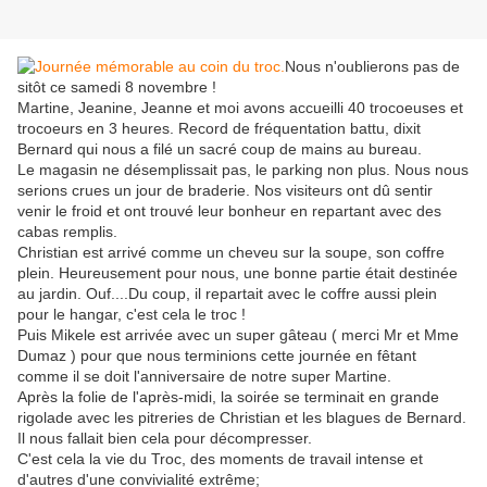
Nous n'oublierons pas de
sitôt ce samedi 8 novembre !
Martine, Jeanine, Jeanne et moi avons accueilli 40 trocoeuses et
trocoeurs en 3 heures. Record de fréquentation battu, dixit
Bernard qui nous a filé un sacré coup de mains au bureau.
Le magasin ne désemplissait pas, le parking non plus. Nous nous
serions crues un jour de braderie. Nos visiteurs ont dû sentir
venir le froid et ont trouvé leur bonheur en repartant avec des
cabas remplis.
Christian est arrivé comme un cheveu sur la soupe, son coffre
plein. Heureusement pour nous, une bonne partie était destinée
au jardin. Ouf....Du coup, il repartait avec le coffre aussi plein
pour le hangar, c'est cela le troc !
Puis Mikele est arrivée avec un super gâteau ( merci Mr et Mme
Dumaz ) pour que nous terminions cette journée en fêtant
comme il se doit l'anniversaire de notre super Martine.
Après la folie de l'après-midi, la soirée se terminait en grande
rigolade avec les pitreries de Christian et les blagues de Bernard.
Il nous fallait bien cela pour décompresser.
C'est cela la vie du Troc, des moments de travail intense et
d'autres d'une convivialité extrême;