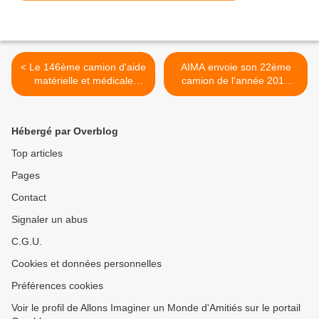
< Le 146ème camion d'aide
AIMA envoie son 22ème
matérielle et médicale
camion de l'année 2019
envoyé par AIMA ira dans
dans une institution qui va
le Nord de la Lettonie, à
ouvrir bientôt ses portes, à
Marsneni.
Valkininkai en Lituanie. à >
Hébergé par Overblog
Top articles
Pages
Contact
Signaler un abus
C.G.U.
Cookies et données personnelles
Préférences cookies
Voir le profil de Allons Imaginer un Monde d'Amitiés sur le portail