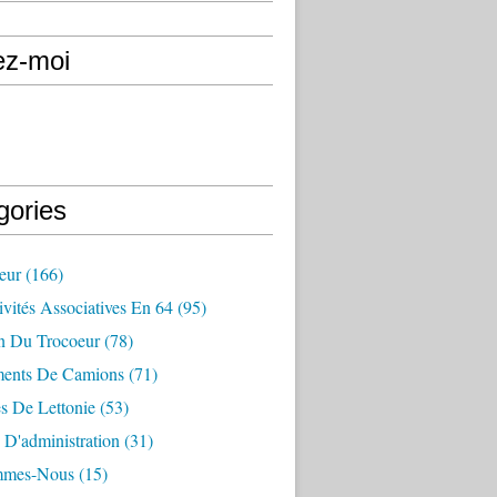
ez-moi
gories
eur
(166)
vités Associatives En 64
(95)
in Du Trocoeur
(78)
ents De Camions
(71)
s De Lettonie
(53)
 D'administration
(31)
mmes-Nous
(15)