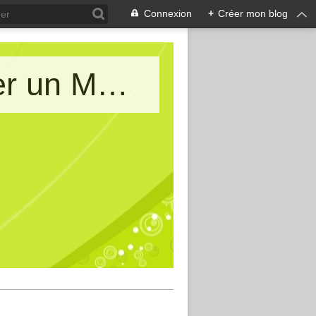
Connexion
+
Créer mon blog
Le blog de AIMA : Allons Imaginer un Monde d'Amitiés