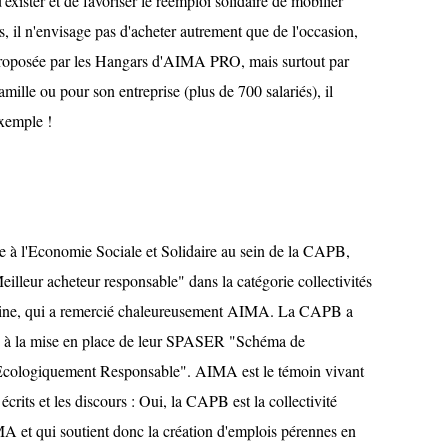
ister et de favoriser le réemploi solidaire de mobilier
, il n'envisage pas d'acheter autrement que de l'occasion,
re proposée par les Hangars d'AIMA PRO, mais surtout par
amille ou pour son entreprise (plus de 700 salariés), il
exemple !
e à l'Economie Sociale et Solidaire au sein de la CAPB,
Meilleur acheteur responsable" dans la catégorie collectivités
ntaine, qui a remercié chaleureusement AIMA. La CAPB a
âce à la mise en place de leur SPASER "Schéma de
Ecologiquement Responsable". AIMA est le témoin vivant
écrits et les discours : Oui, la CAPB est la collectivité
 AIMA et qui soutient donc la création d'emplois pérennes en