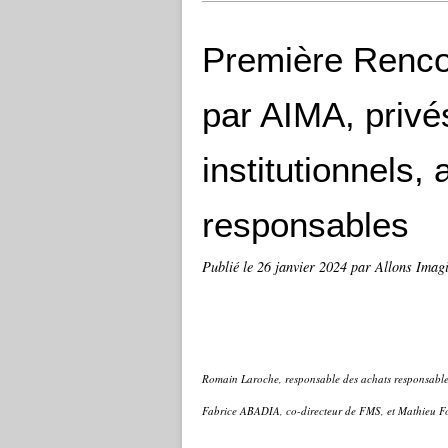
Première Renco
par AIMA, privés
institutionnels,
responsables
Publié le
26 janvier 2024
par Allons Imag
Romain Laroche, responsable des achats responsabl
Fabrice ABADIA, co-directeur de FMS, et Mathieu F