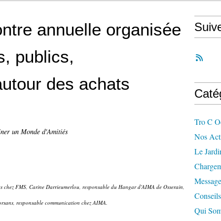
ntre annuelle organisée
Suiv
, publics,
 autour des achats
Caté
Tro C O
iner un Monde d'Amitiés
Nos Acti
Le Jard
Chargem
Message
es chez FMS, Carine Darrieumerlou, responsable du Hangar d'AIMA de Osserain,
Conseils
orsans, responsable communication chez AIMA.
Qui So