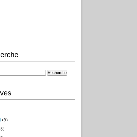
erche
ives
t
(5)
8)