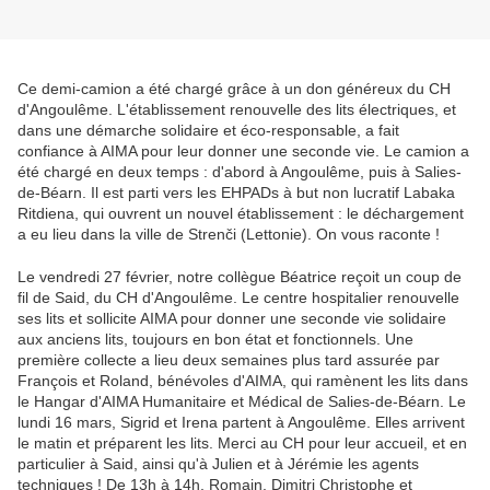
Ce demi-camion a été chargé grâce à un don généreux du CH
d'Angoulême. L'établissement renouvelle des lits électriques, et
dans une démarche solidaire et éco-responsable, a fait
confiance à AIMA pour leur donner une seconde vie. Le camion a
été chargé en deux temps : d'abord à Angoulême, puis à Salies-
de-Béarn. Il est parti vers les EHPADs à but non lucratif Labaka
Ritdiena, qui ouvrent un nouvel établissement : le déchargement
a eu lieu dans la ville de Strenči (Lettonie). On vous raconte !
Le vendredi 27 février, notre collègue Béatrice reçoit un coup de
fil de Said, du CH d'Angoulême. Le centre hospitalier renouvelle
ses lits et sollicite AIMA pour donner une seconde vie solidaire
aux anciens lits, toujours en bon état et fonctionnels. Une
première collecte a lieu deux semaines plus tard assurée par
François et Roland, bénévoles d'AIMA, qui ramènent les lits dans
le Hangar d'AIMA Humanitaire et Médical de Salies-de-Béarn. Le
lundi 16 mars, Sigrid et Irena partent à Angoulême. Elles arrivent
le matin et préparent les lits. Merci au CH pour leur accueil, et en
particulier à Said, ainsi qu'à Julien et à Jérémie les agents
techniques ! De 13h à 14h, Romain, Dimitri Christophe et