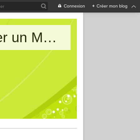
Connexion
+
Créer mon blog
Le blog de AIMA : Allons Imaginer un Monde d'Amitiés