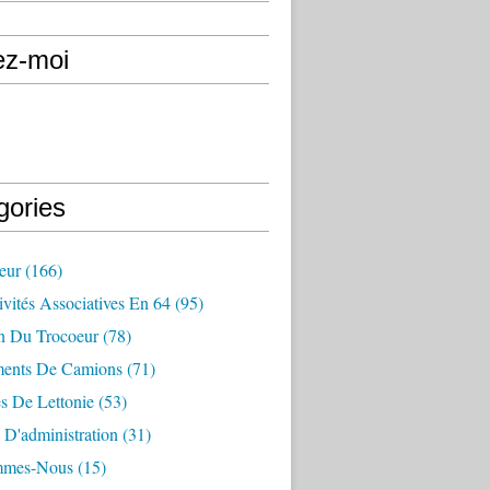
ez-moi
gories
eur
(166)
vités Associatives En 64
(95)
in Du Trocoeur
(78)
ents De Camions
(71)
s De Lettonie
(53)
 D'administration
(31)
mmes-Nous
(15)