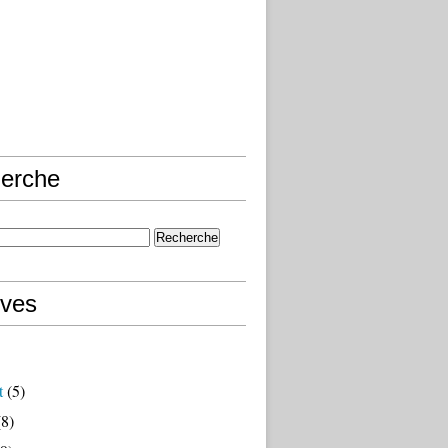
erche
ives
t
(5)
8)