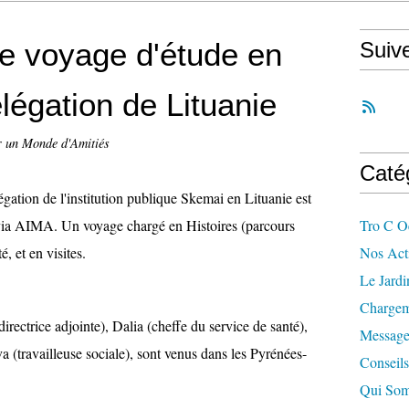
e voyage d'étude en
Suiv
légation de Lituanie
r un Monde d'Amitiés
Caté
gation de l'institution publique Skemai en Lituanie est
via AIMA. Un voyage chargé en Histoires (parcours
Tro C O
é, et en visites.
Nos Acti
Le Jard
Chargem
directrice adjointe), Dalia (cheffe du service de santé),
Message
a (travailleuse sociale), sont venus dans les Pyrénées-
Conseils
Qui So