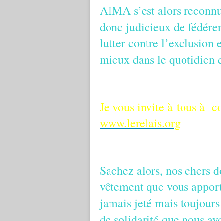
AIMA s’est alors reconnu 
donc judicieux de fédérer
lutter contre l’exclusion 
mieux dans le quotidien d
Je vous invite à tous à co
www.lerelais.org
Sachez alors, nos chers d
vêtement que vous apport
jamais jeté mais toujours 
de solidarité que nous av