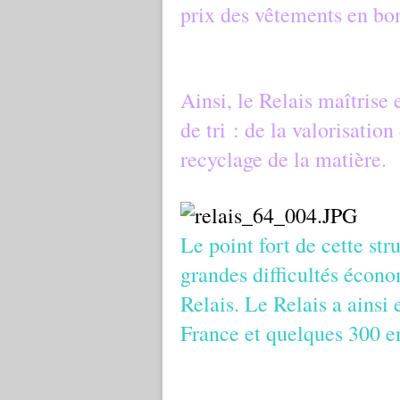
prix des vêtements en bon
Ainsi, le Relais maîtrise e
de tri : de la valorisatio
recyclage de la matière.
Le point fort de cette str
grandes difficultés écono
Relais. Le Relais a ains
France et quelques 300 e