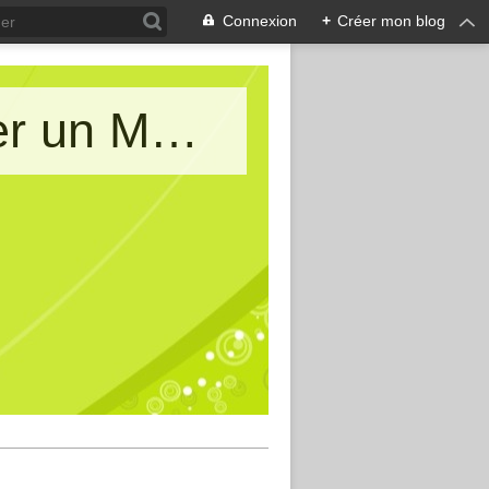
Connexion
+
Créer mon blog
Le blog de AIMA : Allons Imaginer un Monde d'Amitiés