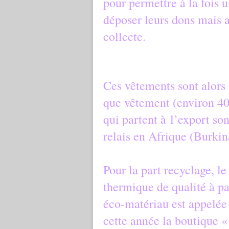
pour permettre à la fois u
déposer leurs dons mais a
collecte.
Ces vêtements sont alors t
que vêtement (environ 40
qui partent à l’export so
relais en Afrique (Burki
Pour la part recyclage, le
thermique de qualité à par
éco-matériau est appelé
cette année la boutique «