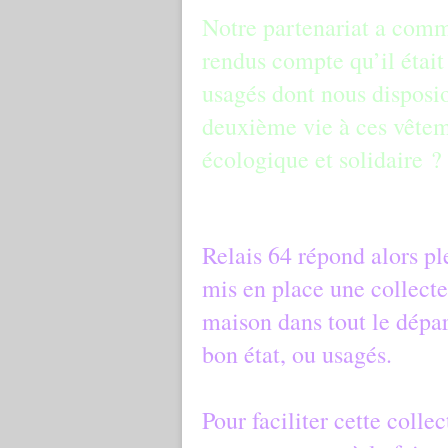
Notre partenariat a co
rendus compte qu’il étai
usagés dont nous disposi
deuxième vie à ces vêteme
écologique et solidaire ?
Relais 64 répond alors pl
mis en place une collecte
maison dans tout le dépa
bon état, ou usagés.
Pour faciliter cette colle