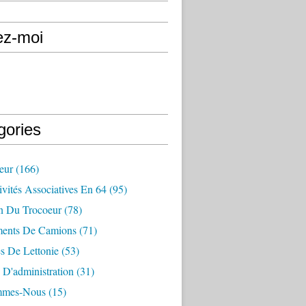
ez-moi
gories
eur
(166)
vités Associatives En 64
(95)
in Du Trocoeur
(78)
ents De Camions
(71)
s De Lettonie
(53)
 D'administration
(31)
mmes-Nous
(15)