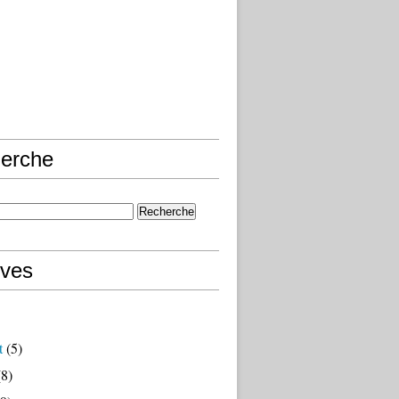
erche
ives
t
(5)
8)