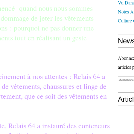
Vu Dans
mmencé quand nous nous sommes
Notes Ad
t dommage de jeter les vêtements
Culture 
ons : pourquoi ne pas donner une
nts tout en réalisant un geste
News
Abonnez-
articles 
einement à nos attentes : Relais 64 a
 de vêtements, chaussures et linge de
rtement, que ce soit des vêtements en
Artic
cte, Relais 64 a instauré des conteneurs