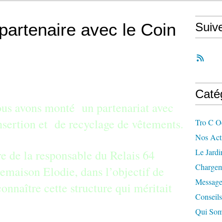
artenaire avec le Coin
Suiv
Caté
ous avons monté un partenariat avec
nsertion et de recyclage de vêtements.
Tro C O
Nos Acti
Le Jard
re de la responsable du Relais 64
Chargem
maison Elodie, dans l’objectif de
Message
onnaître cette structure qui méritait
Conseils
Qui So