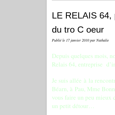
LE RELAIS 64, p
du tro C oeur
Publié le
17 janvier 2010
par Nathalie
Depuis quelques mois, n
Relais 64, entreprise d’i
Je suis allée à la rencont
Béarn, à Pau, Mme Bonne
vous faire un peu mieux c
un petit détour…