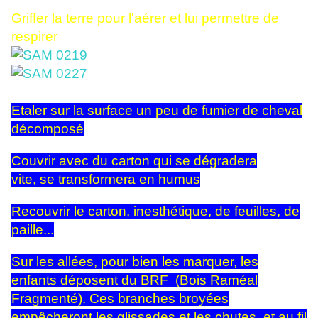
Griffer la terre pour l'aérer et lui permettre de
respirer
Etaler sur la surface un peu de fumier de cheval
décomposé
Couvrir avec du carton qui se dégradera
vite, se transformera en humus
Recouvrir le carton, inesthétique, de feuilles, de
paille...
Sur les allées, pour bien les marquer, les
enfants déposent du BRF (Bois Raméal
Fragmenté). Ces branches broyées
empêcheront les glissades et les chutes, et au fil