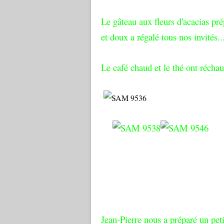
Le gâteau aux fleurs d'acacias pré
et doux a régalé tous nos invités..
Le café chaud et le thé ont réchau
Jean-Pierre nous a préparé un peti