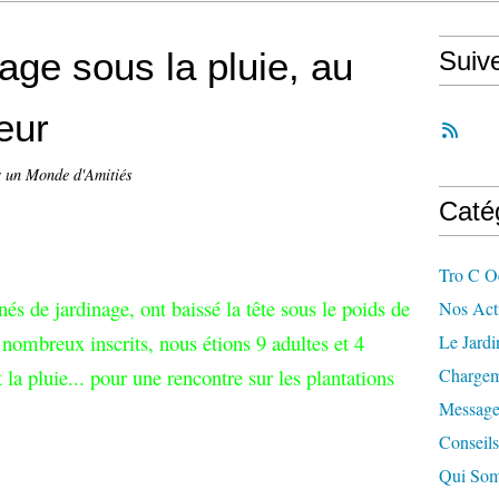
nage sous la pluie, au
Suiv
eur
r un Monde d'Amitiés
Caté
Tro C O
nés de jardinage, ont baissé la tête sous le poids de
Nos Acti
 nombreux inscrits, nous étions 9 adultes et 4
Le Jard
t la pluie... pour une rencontre sur les plantations
Chargem
Message
Conseils
Qui So