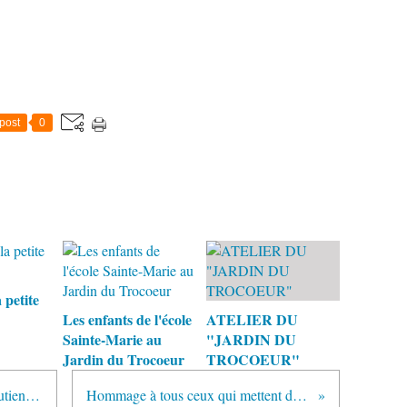
post
0
 petite
Les enfants de l'école
ATELIER DU
Sainte-Marie au
"JARDIN DU
Jardin du Trocoeur
TROCOEUR"
Merci à EMMAUS Tarnos qui soutient AIMA depuis sa création en 2002
Hommage à tous ceux qui mettent des locaux à disposition d'AIMA...