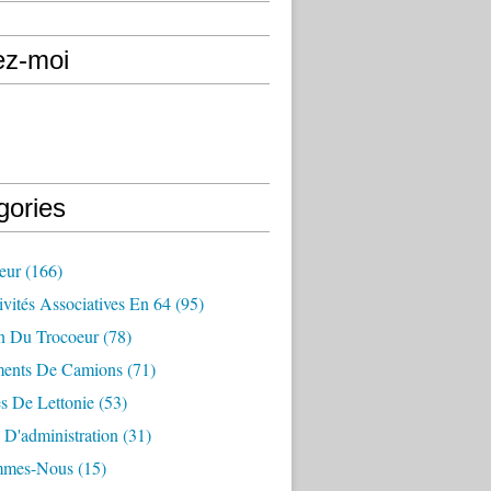
ez-moi
gories
eur
(166)
vités Associatives En 64
(95)
in Du Trocoeur
(78)
ents De Camions
(71)
s De Lettonie
(53)
 D'administration
(31)
mmes-Nous
(15)