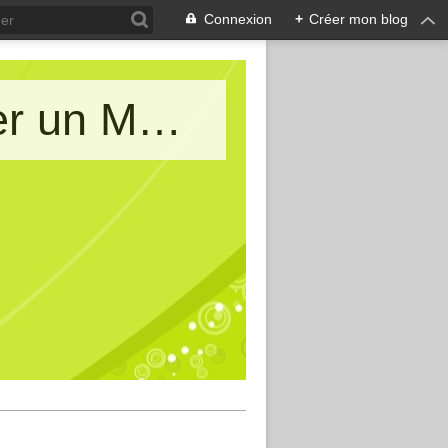
Connexion
+
Créer mon blog
Le blog de AIMA : Allons Imaginer un Monde d'Amitiés