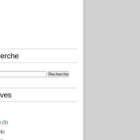
erche
ives
t
(5)
8)