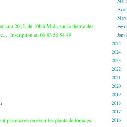
Mai
(
Avril
Mars
er juin 2013, de 10h à Midi, sur le thème des
Févri
etc... Inscription au 06 83 56 54 49
Janvi
2025
2024
2023
2022
2021
2020
2019
2018
2017
eut pas encore recevoir les plants de tomates.
2016