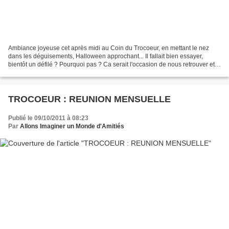
Ambiance joyeuse cet après midi au Coin du Trocoeur, en mettant le nez
dans les déguisements, Halloween approchant... Il fallait bien essayer,
bientôt un défilé ? Pourquoi pas ? Ca serait l'occasion de nous retrouver et
nous amuser ensemble.... Il y a...
TROCOEUR : REUNION MENSUELLE
Publié le 09/10/2011 à 08:23
Par
Allons Imaginer un Monde d'Amitiés