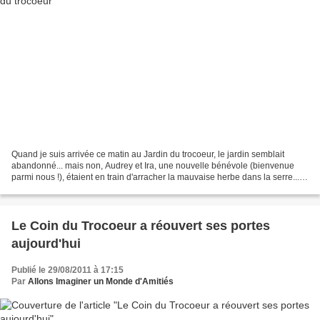
Quand je suis arrivée ce matin au Jardin du trocoeur, le jardin semblait
abandonné... mais non, Audrey et Ira, une nouvelle bénévole (bienvenue
parmi nous !), étaient en train d'arracher la mauvaise herbe dans la serre...
Depuis que Serge n'est plus là,...
Le Coin du Trocoeur a réouvert ses portes
aujourd'hui
Publié le 29/08/2011 à 17:15
Par
Allons Imaginer un Monde d'Amitiés