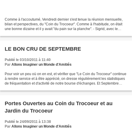
Comme à l'accoutumé, Vendredi dernier s'est tenue la réunion mensuelle,
bilan et perspectives, du "Coin du Trocoeur". Comme à l'habitude, on était
une bonne dizaine et il y avait "du pain sur la planche". - Sigrid, avec le
projet ITEP et la nécessité...
LE BON CRU DE SEPTEMBRE
Publié le 03/10/2011 à 11:40
Par
Allons Imaginer un Monde d'Amitiés
Pour voir un peu où on en est, et vérifier que "Le Coin du Trocoeur" continue
à rendre service et à être apprécié, on dresse régulièrement les statistiques
de fréquentation et d'activité de notre bourse d'échanges. Et Septembre
2011 est le mois qui bat...
Portes Ouvertes au Coin du Trocoeur et au
Jardin du Trocoeur
Publié le 24/09/2011 à 13:38
Par
Allons Imaginer un Monde d'Amitiés