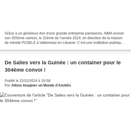
Grâce à un généreux don d'une grande entreprise parisienne, AIMA envoie
son 305ème camion, le 32ème de l’année 2024, en direction de la maison
de retraite PUSELE à Valkininkai en Lituanie. C’est une institution publique
que l’équipe humanitaire a visitée...
De Salies vers la Guinée : un container pour le
304ème convoi !
Publié le 22/11/2024 à 10:58
Par
Allons Imaginer un Monde d'Amitiés