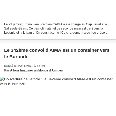
Le 29 janvier, un nouveau camion d'AIMA a été chargé au Cap Ferret et à
Salies-de-Béarn. Ce très joli matériel de seconde main est parti vers la
Lettonie et la Lituanie. On vous raconte ! Ce chargement a eu lieu grâce au
don du Centre de Soins Médicaux...
Le 342ème convoi d'AIMA est un container vers
le Burundi
Publié le 15/01/2026 à 14:29
Par
Allons Imaginer un Monde d'Amitiés