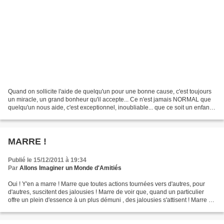
Quand on sollicite l'aide de quelqu'un pour une bonne cause, c'est toujours
un miracle, un grand bonheur qu'il accepte... Ce n'est jamais NORMAL que
quelqu'un nous aide, c'est exceptionnel, inoubliable... que ce soit un enfant,
un ado, un handicapé, un...
MARRE !
Publié le 15/12/2011 à 19:34
Par
Allons Imaginer un Monde d'Amitiés
Oui ! Y'en a marre ! Marre que toutes actions tournées vers d'autres, pour
d'autres, suscitent des jalousies ! Marre de voir que, quand un particulier
offre un plein d'essence à un plus démuni , des jalousies s'attisent ! Marre de
constater que, quand...