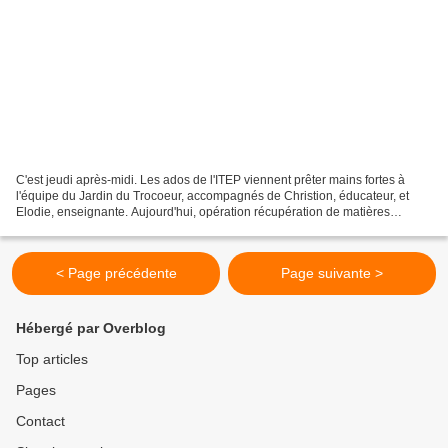
C'est jeudi après-midi. Les ados de l'ITEP viennent prêter mains fortes à
l'équipe du Jardin du Trocoeur, accompagnés de Christion, éducateur, et
Elodie, enseignante. Aujourd'hui, opération récupération de matières
premières pour protéger la terre durant...
< Page précédente
Page suivante >
Hébergé par Overblog
Top articles
Pages
Contact