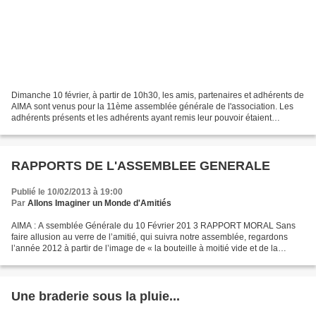
Dimanche 10 février, à partir de 10h30, les amis, partenaires et adhérents de
AIMA sont venus pour la 11ème assemblée générale de l'association. Les
adhérents présents et les adhérents ayant remis leur pouvoir étaient
suffisamment nombreux. Le quorum...
RAPPORTS DE L'ASSEMBLEE GENERALE
Publié le 10/02/2013 à 19:00
Par
Allons Imaginer un Monde d'Amitiés
AIMA : A ssemblée Générale du 10 Février 201 3 RAPPORT MORAL Sans
faire allusion au verre de l’amitié, qui suivra notre assemblée, regardons
l’année 2012 à partir de l’image de « la bouteille à moitié vide et de la
bouteille à moitié pleine ». Commençons...
Une braderie sous la pluie...