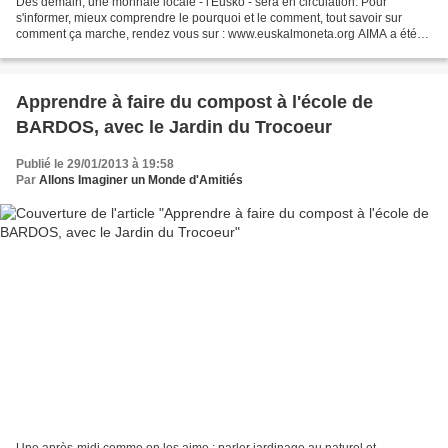
Dès demain, une monnaie locale - l'Eusko - sera en circulation. Pour
s'informer, mieux comprendre le pourquoi et le comment, tout savoir sur
comment ça marche, rendez vous sur : www.euskalmoneta.org AIMA a été
proposé au Comité des Collèges, l'instance...
Apprendre à faire du compost à l'école de
BARDOS, avec le Jardin du Trocoeur
Publié le 29/01/2013 à 19:58
Par
Allons Imaginer un Monde d'Amitiés
Une après-midi comme on les aime : parler jardinage au naturel et