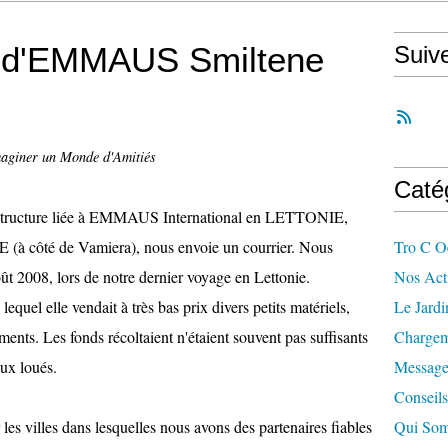
e d'EMMAUS Smiltene
Suiv
maginer un Monde d'Amitiés
Caté
ite structure liée à EMMAUS International en LETTONIE,
E (à côté de Vamiera), nous envoie un courrier. Nous
Tro C O
oût 2008, lors de notre dernier voyage en Lettonie.
Nos Acti
equel elle vendait à très bas prix divers petits matériels,
Le Jard
ents. Les fonds récoltaient n'étaient souvent pas suffisants
Chargem
aux loués.
Message
Conseils
 les villes dans lesquelles nous avons des partenaires fiables
Qui So