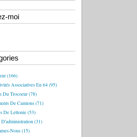
ez-moi
gories
eur
(166)
vités Associatives En 64
(95)
in Du Trocoeur
(78)
ents De Camions
(71)
s De Lettonie
(53)
 D'administration
(31)
mmes-Nous
(15)