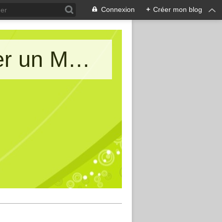
Connexion
+
Créer mon blog
Le blog de AIMA : Allons Imaginer un Monde d'Amitiés