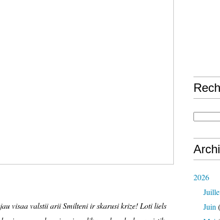
Rech
Arch
2026
Juille
 visaa valstii arii Smilteni ir skarusi krize! Loti liels
Juin
(