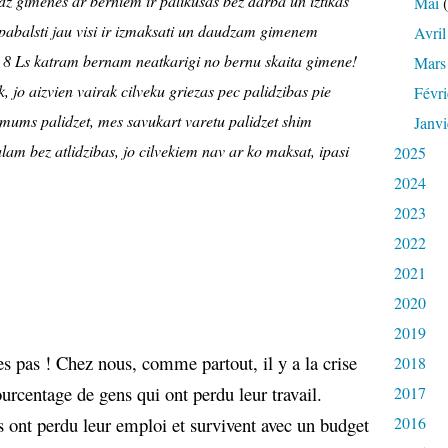
z gimenes ar berniem ir palikusas bez darba un iztikas
Mai
(
 pabalsti jau visi ir izmaksati un daudzam gimenem
Avril
ir 8 Ls katram bernam neatkarigi no bernu skaita gimene!
Mars
, jo aizvien vairak cilveku griezas pec palidzibas pie
Févri
 mums palidzet, mes savukart varetu palidzet shim
Janvi
m bez atlidzibas, jo cilvekiem nav ar ko maksat, ipasi
2025
2024
.
2023
2022
2021
2020
2019
s pas ! Chez nous, comme partout, il y a la crise
2018
ourcentage de gens qui ont perdu leur travail.
2017
ont perdu leur emploi et survivent avec un budget
2016