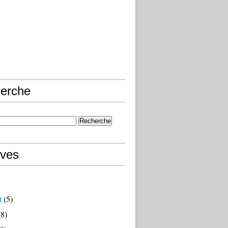
erche
ives
t
(5)
8)