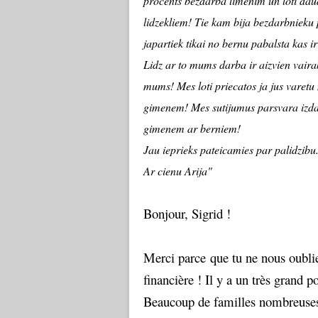
procents bezdarba limenim un loti daud
lidzekliem! Tie kam bija bezdarbnieku
japartiek tikai no bernu pabalsta kas 
Lidz ar to mums darba ir aizvien vairak
mums! Mes loti priecatos ja jus varetu
gimenem! Mes sutijumus parsvara izdala
gimenem ar berniem!
Jau ieprieks pateicamies par palidzibu
Ar cienu Arija"
Bonjour, Sigrid !
Merci parce que tu ne nous oublie
financière ! Il y a un très grand p
Beaucoup de familles nombreuses 