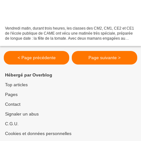
Vendredi matin, durant trois heures, les classes des CM2, CM1, CE2 et CE1
de l'école publique de CAME ont vécu une matinée très spéciale, préparée
de longue date : la fête de la tomate. Avec deux mamans engagées au
Jardin du Trocoeur à Bardos, les quatre...
< Page précédente
Page suivante >
Hébergé par Overblog
Top articles
Pages
Contact
Signaler un abus
C.G.U.
Cookies et données personnelles