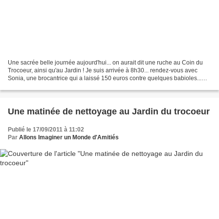
Une sacrée belle journée aujourd'hui... on aurait dit une ruche au Coin du
Trocoeur, ainsi qu'au Jardin ! Je suis arrivée à 8h30... rendez-vous avec
Sonia, une brocantrice qui a laissé 150 euros contre quelques babioles...
Nadia est arrivée de bonne heure,...
Une matinée de nettoyage au Jardin du trocoeur
Publié le 17/09/2011 à 11:02
Par
Allons Imaginer un Monde d'Amitiés